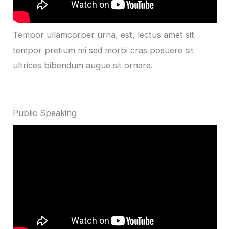
Tempor ullamcorper urna, est, lectus amet sit
tempor pretium mi sed morbi cras posuere sit
ultrices bibendum augue sit ornare.
Public Speaking