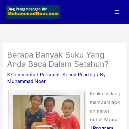
Skip
to
content
Berapa Banyak Buku Yang
Anda Baca Dalam Setahun?
3 Comments
/
Personal
,
Speed Reading
/ By
Muhammad Noer
Ketika sedang
mempersiapk
an materi
untuk
Modul
1
Program