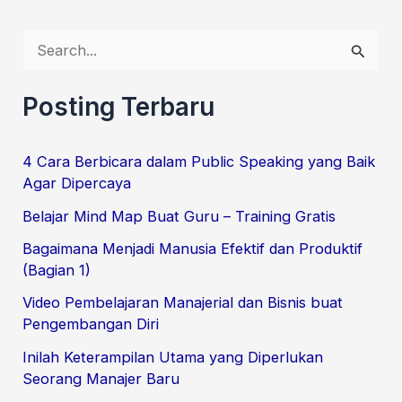
S
e
a
Posting Terbaru
r
c
4 Cara Berbicara dalam Public Speaking yang Baik
Agar Dipercaya
h
f
Belajar Mind Map Buat Guru – Training Gratis
o
Bagaimana Menjadi Manusia Efektif dan Produktif
(Bagian 1)
r
:
Video Pembelajaran Manajerial dan Bisnis buat
Pengembangan Diri
Inilah Keterampilan Utama yang Diperlukan
Seorang Manajer Baru