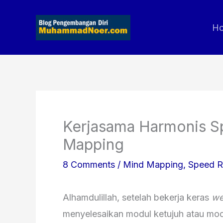
Skip
to
H
content
Kerjasama Harmonis 
Mapping
8 Comments
/
Mind Mapping
,
Speed R
Alhamdulillah, setelah bekerja keras
we
menyelesaikan modul ketujuh atau mod