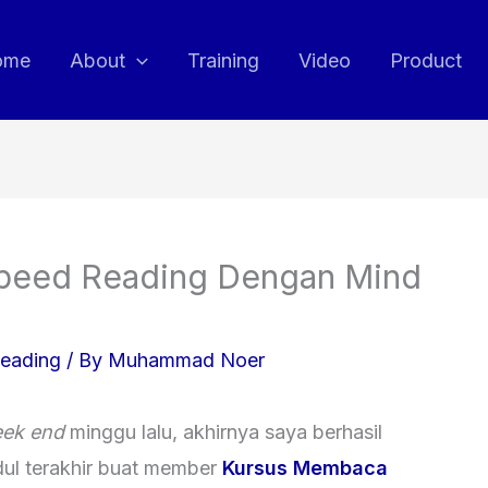
ome
About
Training
Video
Product
Speed Reading Dengan Mind
eading
/ By
Muhammad Noer
ek end
minggu lalu, akhirnya saya berhasil
ul terakhir buat member
Kursus Membaca