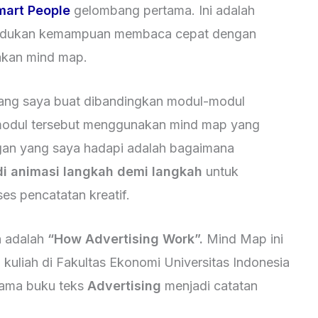
mart People
gelombang pertama. Ini adalah
adukan kemampuan membaca cepat dengan
nakan mind map.
yang saya buat dibandingkan modul-modul
modul tersebut menggunakan mind map yang
gan yang saya hadapi adalah bagaimana
 animasi langkah demi langkah
untuk
s pencatatan kreatif.
n adalah
“How Advertising Work”.
Mind Map ini
a kuliah di Fakultas Ekonomi Universitas Indonesia
tama buku teks
Advertising
menjadi catatan