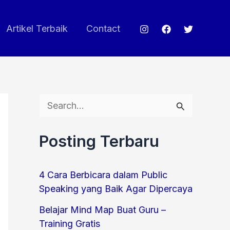
Artikel Terbaik
Contact
S
e
Posting Terbaru
a
r
4 Cara Berbicara dalam Public
c
Speaking yang Baik Agar Dipercaya
h
Belajar Mind Map Buat Guru –
f
Training Gratis