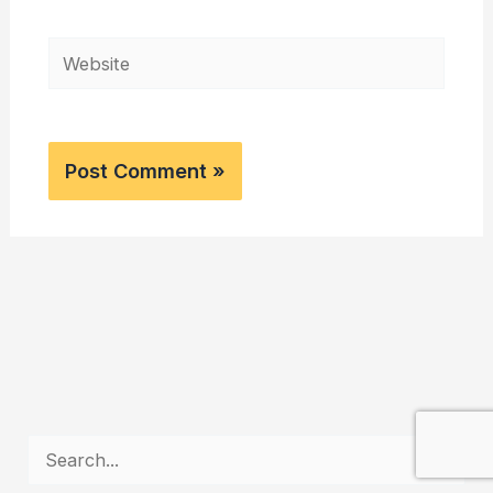
Website
S
e