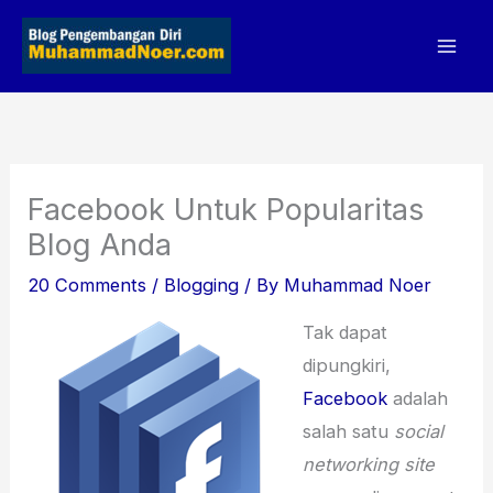
Skip
to
content
Facebook Untuk Popularitas
Blog Anda
20 Comments
/
Blogging
/ By
Muhammad Noer
Tak dapat
dipungkiri,
Facebook
adalah
salah satu
social
networking site