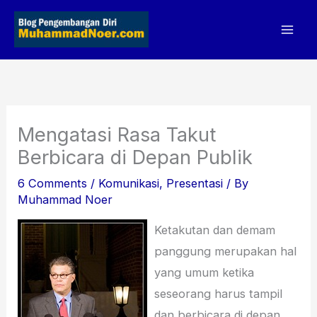
Skip
to
content
Mengatasi Rasa Takut
Berbicara di Depan Publik
6 Comments
/
Komunikasi
,
Presentasi
/ By
Muhammad Noer
Ketakutan dan demam
panggung merupakan hal
yang umum ketika
seseorang harus tampil
dan berbicara di depan