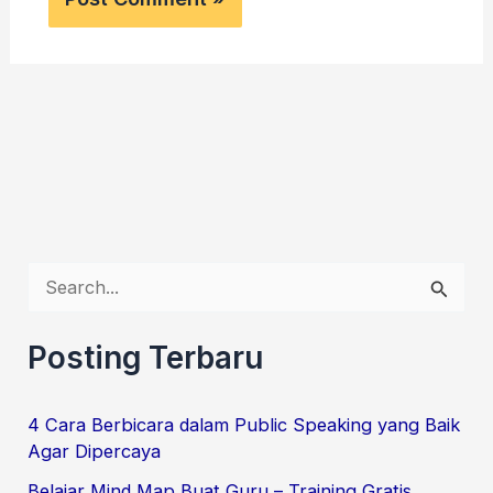
S
e
a
Posting Terbaru
r
c
4 Cara Berbicara dalam Public Speaking yang Baik
Agar Dipercaya
h
f
Belajar Mind Map Buat Guru – Training Gratis