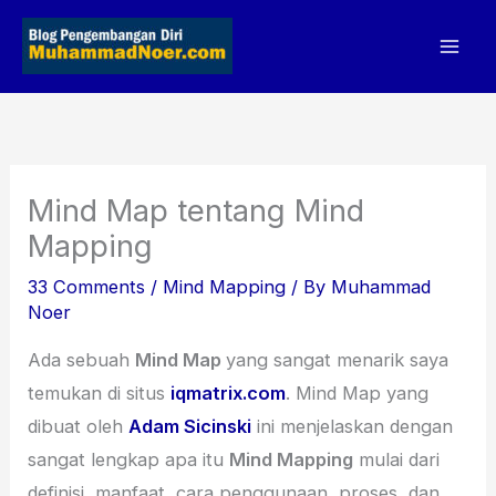
Skip
to
content
Mind Map tentang Mind
Mapping
33 Comments
/
Mind Mapping
/ By
Muhammad
Noer
Ada sebuah
Mind Map
yang sangat menarik saya
temukan di situs
iqmatrix.com
. Mind Map yang
dibuat oleh
Adam Sicinski
ini menjelaskan dengan
sangat lengkap apa itu
Mind Mapping
mulai dari
definisi, manfaat, cara penggunaan, proses, dan