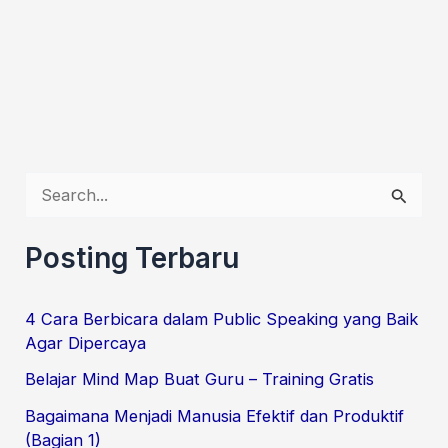
S
e
a
Posting Terbaru
r
c
4 Cara Berbicara dalam Public Speaking yang Baik
Agar Dipercaya
h
f
Belajar Mind Map Buat Guru – Training Gratis
o
Bagaimana Menjadi Manusia Efektif dan Produktif
(Bagian 1)
r