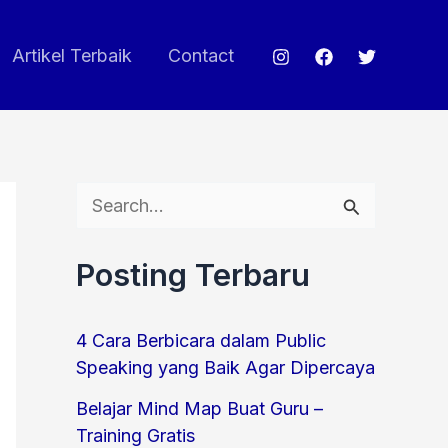
Artikel Terbaik
Contact
S
e
Posting Terbaru
a
r
4 Cara Berbicara dalam Public
c
Speaking yang Baik Agar Dipercaya
h
Belajar Mind Map Buat Guru –
f
Training Gratis