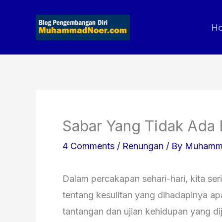
Skip
to
H
content
Sabar Yang Tidak Ada 
4 Comments
/
Renungan
/ By
Muhamm
Dalam percakapan sehari-hari, kita se
tentang kesulitan yang dihadapinya apa
tantangan dan ujian kehidupan yang dij