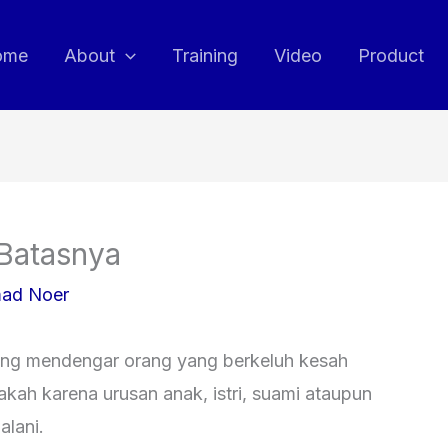
ome
About
Training
Video
Product
Batasnya
ad Noer
ring mendengar orang yang berkeluh kesah
kah karena urusan anak, istri, suami ataupun
alani.