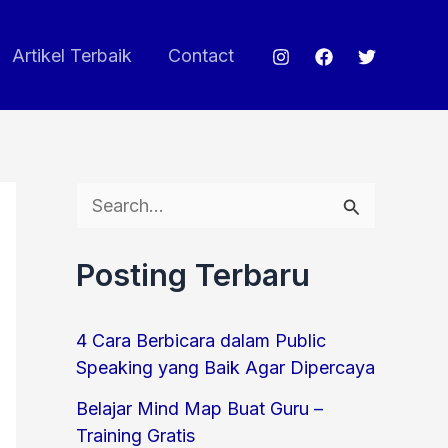
Artikel Terbaik
Contact
S
e
Posting Terbaru
a
r
4 Cara Berbicara dalam Public
c
Speaking yang Baik Agar Dipercaya
h
Belajar Mind Map Buat Guru –
f
Training Gratis