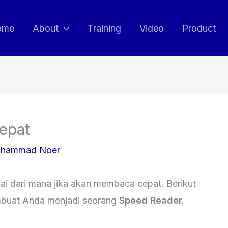
ome
About
Training
Video
Product
epat
hammad Noer
ai dari mana jika akan membaca cepat. Berikut
mbuat Anda menjadi seorang
Speed Reader.