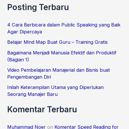
a
Posting Terbaru
r
c
4 Cara Berbicara dalam Public Speaking yang Baik
Agar Dipercaya
h
f
Belajar Mind Map Buat Guru – Training Gratis
o
Bagaimana Menjadi Manusia Efektif dan Produktif
(Bagian 1)
r
:
Video Pembelajaran Manajerial dan Bisnis buat
Pengembangan Diri
Inilah Keterampilan Utama yang Diperlukan
Seorang Manajer Baru
Komentar Terbaru
Muhammad Noer
on
Komentar Speed Reading for