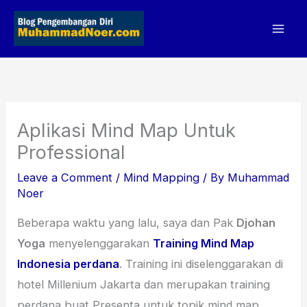
Skip
to
content
Aplikasi Mind Map Untuk
Professional
Leave a Comment
/
Mind Mapping
/ By
Muhammad
Noer
Beberapa waktu yang lalu, saya dan Pak
Djohan
Yoga
menyelenggarakan
Training Mind Map
Indonesia perdana
. Training ini diselenggarakan di
hotel Millenium Jakarta dan merupakan training
perdana buat Presenta untuk topik mind map.