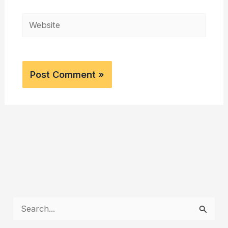
Website
S
e